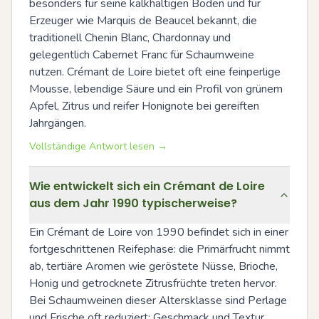
besonders für seine kalkhaltigen Böden und für 
Erzeuger wie Marquis de Beaucel bekannt, die 
traditionell Chenin Blanc, Chardonnay und 
gelegentlich Cabernet Franc für Schaumweine 
nutzen. Crémant de Loire bietet oft eine feinperlige 
Mousse, lebendige Säure und ein Profil von grünem 
Apfel, Zitrus und reifer Honignote bei gereiften 
Jahrgängen.
Vollständige Antwort lesen →
Wie entwickelt sich ein Crémant de Loire
aus dem Jahr 1990 typischerweise?
Ein Crémant de Loire von 1990 befindet sich in einer 
fortgeschrittenen Reifephase: die Primärfrucht nimmt 
ab, tertiäre Aromen wie geröstete Nüsse, Brioche, 
Honig und getrocknete Zitrusfrüchte treten hervor. 
Bei Schaumweinen dieser Altersklasse sind Perlage 
und Frische oft reduziert; Geschmack und Textur 