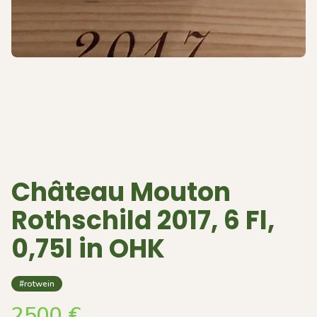
Château Mouton
Rothschild 2017, 6 Fl,
0,75l in OHK
#rotwein
2500
€