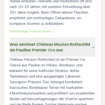
Weine erreichen Trinkreife und Höchstform oft erst 
nach 10–20 Jahren, mit weiterer Entwicklung über 
30+ Jahre möglich. Beim Öffnen älterer Flaschen 
empfiehlt sich rechtzeitiges Dekantieren, um 
komplexe Aromen zu entblättern.
Vollständige Antwort lesen →
Was zeichnet Château Mouton Rothschild
als Pauillac Premier Cru aus
Château Mouton Rothschild ist ein Premier Cru 
Classé aus Pauillac im Médoc, Bordeaux, und 
bekannt für seine kraftvolle Struktur, dichte 
Tanninbasis und eine ausgeprägte Cabernet-
Sauvignon-Präsenz. Das Weingut kombiniert 
klassisches Bordelaiser Terroir mit markanten 
Etikettenkunstwerken und profitiert von exzellenten 
Böden auf Kiesverlagerungen, die Wärme speichern 
und die Reife fördern. Solche Merkmale machen 