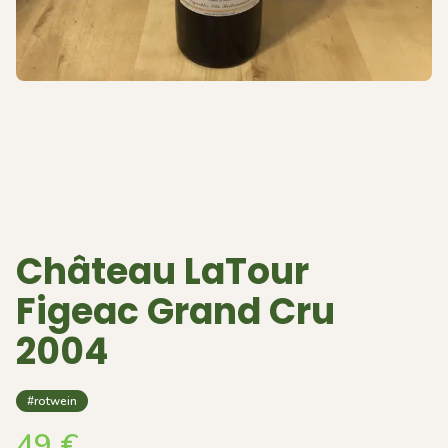
Château LaTour
Figeac Grand Cru
2004
#rotwein
49
€