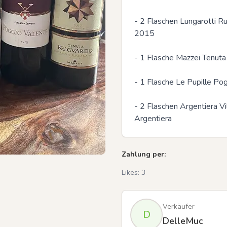
- 2 Flaschen Lungarotti R
2015

Previous slide
- 1 Flasche Mazzei Tenut
- 1 Flasche Le Pupille Po
- 2 Flaschen Argentiera V
Argentiera
Zahlung per:
Likes:
3
Verkäufer
D
DelleMuc