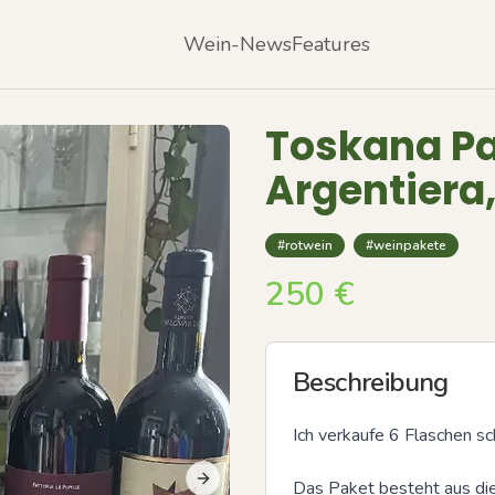
Wein-News
Features
Toskana Pak
Argentiera,
#rotwein
#weinpakete
250
€
Beschreibung
Ich verkaufe 6 Flaschen sc
Das Paket besteht aus di
Next slide