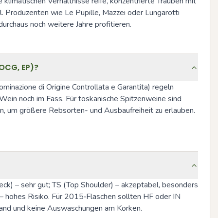
 klimatischen Verhältnisse reife, konzentrierte Trauben mit 
. Produzenten wie Le Pupille, Mazzei oder Lungarotti 
durchaus noch weitere Jahre profitieren.
DOCG, EP)?
inazione di Origine Controllata e Garantita) regeln 
Wein noch im Fass. Für toskanische Spitzenweine sind 
n, um größere Rebsorten- und Ausbaufreiheit zu erlauben. 
 Neck) – sehr gut; TS (Top Shoulder) – akzeptabel, besonders 
 hohes Risiko. Für 2015‑Flaschen sollten HF oder IN 
kenrand und keine Auswaschungen am Korken.