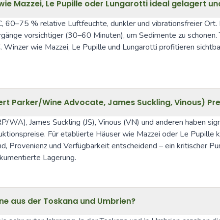
e Mazzei, Le Pupille oder Lungarotti ideal gelagert u
0–75 % relative Luftfeuchte, dunkler und vibrationsfreier Ort. F
rgänge vorsichtiger (30–60 Minuten), um Sedimente zu schonen.
nzer wie Mazzei, Le Pupille und Lungarotti profitieren sichtbar
ert Parker/Wine Advocate, James Suckling, Vinous) Pr
WA), James Suckling (JS), Vinous (VN) und anderen haben signif
ktionspreise. Für etablierte Häuser wie Mazzei oder Le Pupille k
d, Provenienz und Verfügbarkeit entscheidend – ein kritischer Pun
kumentierte Lagerung.
ine aus der Toskana und Umbrien?