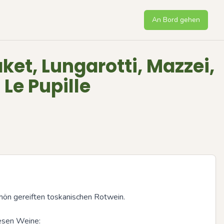
An Bord gehen
et, Lungarotti, Mazzei,
 Le Pupille
hön gereiften toskanischen Rotwein.

esen Weine:
