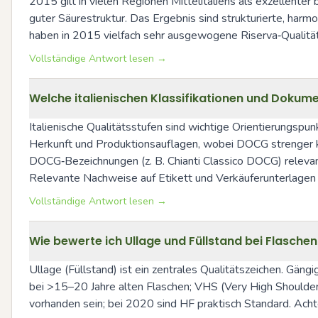
2015 gilt in vielen Regionen Mittelitaliens als exzellenter 
guter Säurestruktur. Das Ergebnis sind strukturierte, har
haben in 2015 vielfach sehr ausgewogene Riserva‑Qualitäten
Vollständige Antwort lesen →
Welche italienischen Klassifikationen und Dokum
Italienische Qualitätsstufen sind wichtige Orientierungspu
Herkunft und Produktionsauflagen, wobei DOCG strenger kon
DOCG‑Bezeichnungen (z. B. Chianti Classico DOCG) relevant
Relevante Nachweise auf Etikett und Verkäuferunterlagen 
Vollständige Antwort lesen →
Wie bewerte ich Ullage und Füllstand bei Flasch
Ullage (Füllstand) ist ein zentrales Qualitätszeichen. Gängi
bei >15–20 Jahre alten Flaschen; VHS (Very High Shoulder
vorhanden sein; bei 2020 sind HF praktisch Standard. Acht