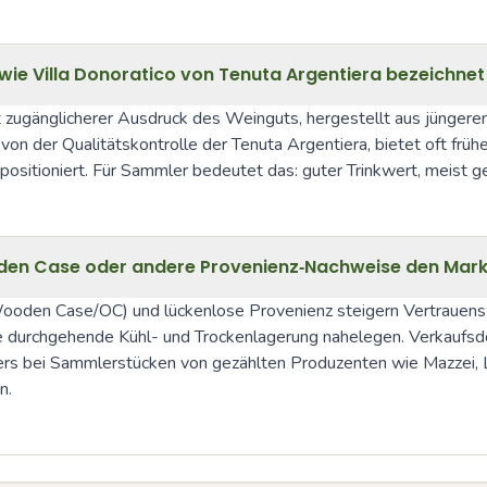
wie Villa Donoratico von Tenuta Argentiera bezeichnet
oft zugänglicherer Ausdruck des Weinguts, hergestellt aus jüngere
on der Qualitätskontrolle der Tenuta Argentiera, bietet oft frühere
positioniert. Für Sammler bedeutet das: guter Trinkwert, meist
Wooden Case oder andere Provenienz‑Nachweise den Mar
 Wooden Case/OC) und lückenlose Provenienz steigern Vertrauensw
e durchgehende Kühl- und Trockenlagerung nahelegen. Verkaufsd
rs bei Sammlerstücken von gezählten Produzenten wie Mazzei, Le
n.