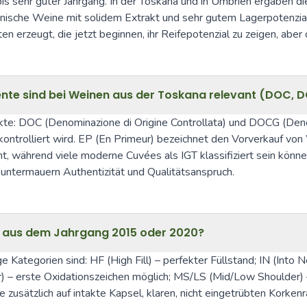
bis sehr guter Jahrgang. In der Toskana und in Umbrien ergaben die
monische Weine mit solidem Extrakt und sehr gutem Lagerpotenzial
 erzeugt, die jetzt beginnen, ihr Reifepotenzial zu zeigen, aber 
ente sind bei Weinen aus der Toskana relevant (DOC, 
nkte: DOC (Denominazione di Origine Controllata) und DOCG (Denom
trolliert wird. EP (En Primeur) bezeichnet den Vorverkauf von 
, während viele moderne Cuvées als IGT klassifiziert sein könne
untermauern Authentizität und Qualitätsanspruch.
en aus dem Jahrgang 2015 oder 2020?
ge Kategorien sind: HF (High Fill) – perfekter Füllstand; IN (Into
) – erste Oxidationszeichen möglich; MS/LS (Mid/Low Shoulder) –
e zusätzlich auf intakte Kapsel, klaren, nicht eingetrübten Kor