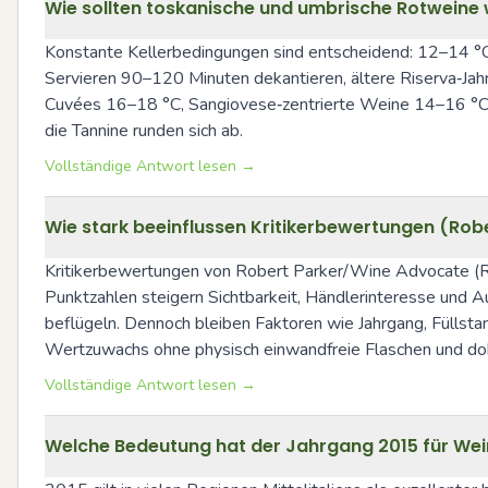
Wie sollten toskanische und umbrische Rotweine wi
Konstante Kellerbedingungen sind entscheidend: 12–14 °C, 6
Servieren 90–120 Minuten dekantieren, ältere Riserva‑Jah
Cuvées 16–18 °C, Sangiovese‑zentrierte Weine 14–16 °C. Wi
die Tannine runden sich ab.
Vollständige Antwort lesen →
Wie stark beeinflussen Kritikerbewertungen (Rob
Kritikerbewertungen von Robert Parker/Wine Advocate (RP/
Punktzahlen steigern Sichtbarkeit, Händlerinteresse und Au
beflügeln. Dennoch bleiben Faktoren wie Jahrgang, Füllstan
Wertzuwachs ohne physisch einwandfreie Flaschen und do
Vollständige Antwort lesen →
Welche Bedeutung hat der Jahrgang 2015 für We