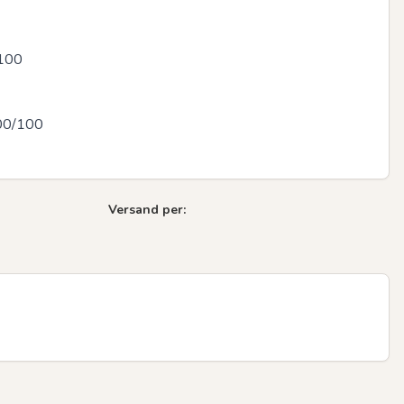
100

Next sli
00/100

Versand per: