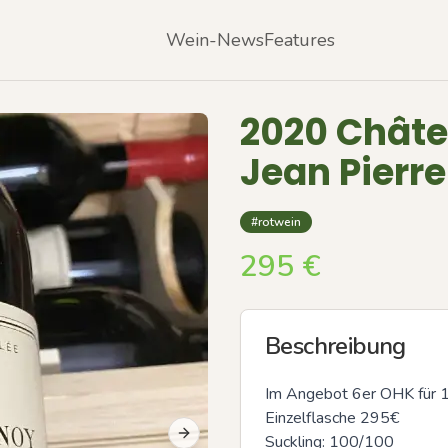
Wein-News
Features
2020 Châte
Jean Pierr
#rotwein
295
€
Beschreibung
Im Angebot 6er OHK für 
Einzelflasche 295€

Suckling: 100/100

Next slide