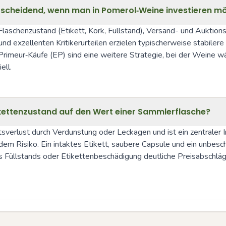
tscheidend, wenn man in Pomerol‑Weine investieren m
Flaschenzustand (Etikett, Kork, Füllstand), Versand- und Aukti
nd exzellenten Kritikerurteilen erzielen typischerweise stabiler
n Primeur‑Käufe (EP) sind eine weitere Strategie, bei der Weine w
ell.
tikettenzustand auf den Wert einer Sammlerflasche?
tsverlust durch Verdunstung oder Leckagen und ist ein zentraler I
dem Risiko. Ein intaktes Etikett, saubere Capsule und ein unbes
s Füllstands oder Etikettenbeschädigung deutliche Preisabschläg