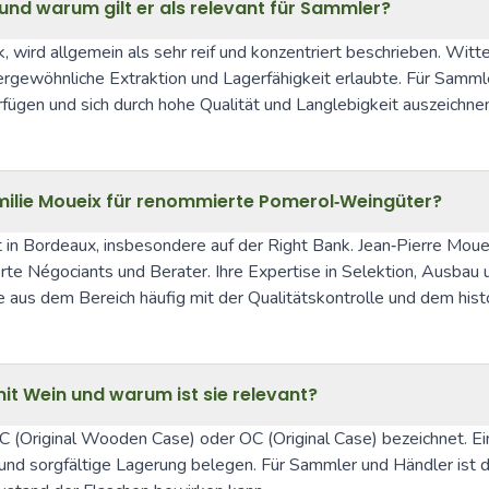
nd warum gilt er als relevant für Sammler?
, wird allgemein als sehr reif und konzentriert beschrieben. Wi
ergewöhnliche Extraktion und Lagerfähigkeit erlaubte. Für Sammle
fügen und sich durch hohe Qualität und Langlebigkeit auszeichnen
amilie Moueix für renommierte Pomerol‑Weingüter?
t in Bordeaux, insbesondere auf der Right Bank. Jean‑Pierre Moue
e Négociants und Berater. Ihre Expertise in Selektion, Ausbau 
 aus dem Bereich häufig mit der Qualitätskontrolle und dem hi
t Wein und warum ist sie relevant?
C (Original Wooden Case) oder OC (Original Case) bezeichnet. Ein
und sorgfältige Lagerung belegen. Für Sammler und Händler ist d