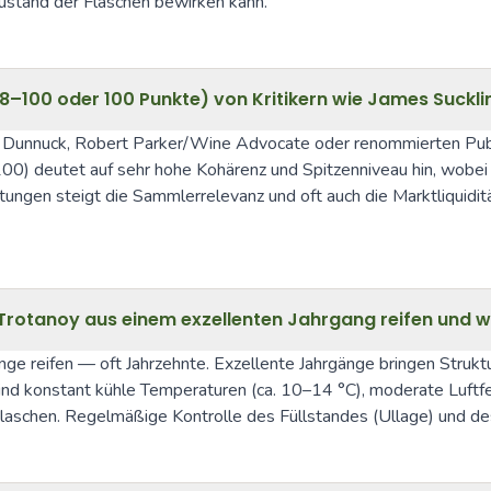
stand der Flaschen bewirken kann.
98–100 oder 100 Punkte) von Kritikern wie James Suckl
b Dunnuck, Robert Parker/Wine Advocate oder renommierten Publik
100) deutet auf sehr hohe Kohärenz und Spitzenniveau hin, wobei 
ngen steigt die Sammlerrelevanz und oft auch die Marktliquidität
Trotanoy aus einem exzellenten Jahrgang reifen und 
e reifen — oft Jahrzehnte. Exzellente Jahrgänge bringen Struktur
nd konstant kühle Temperaturen (ca. 10–14 °C), moderate Luftf
schen. Regelmäßige Kontrolle des Füllstandes (Ullage) und des 