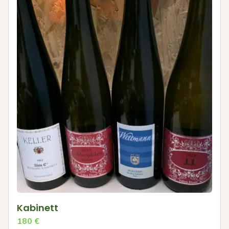
Kabinett
180
€