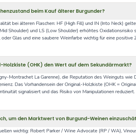
schenzustand beim Kauf älterer Burgunder?
alität bei älteren Flaschen: HF (High Fill) und IN (Into Neck) gelt
 Shoulder) und LS (Low Shoulder) erhöhtes Oxidationsrisiko signa
oder Glas und eine saubere Weinfarbe wichtig für eine positive
nal-Holzkiste (OHK) den Wert auf dem Sekundärmarkt?
uligny-Montrachet La Garenne), die Reputation des Weinguts wie D
enienz. Das Vorhandensein der Original-Holzkiste (OHK = Origi
tinuität signalisiert und das Risiko von Manipulationen reduziert.
reich, um den Marktwert von Burgund-Weinen einzuschä
len wichtig: Robert Parker / Wine Advocate (RP / WA), Vinous (V