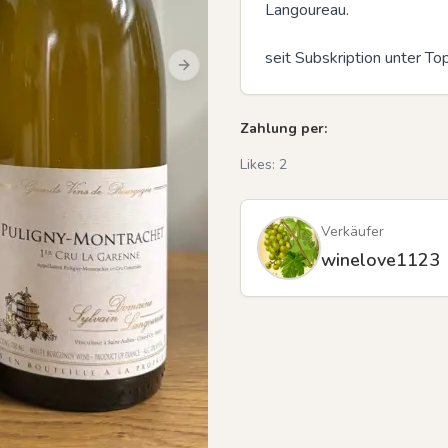
Langoureau. 

seit Subskription unter T
Next slide
Zahlung per:
Likes:
2
Verkäufer
winelove1123