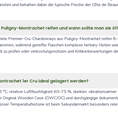
noten und behalten dabei die typische Frische der Côte de Beau
uligny-Montrachet reifen und wann sollte man sie öf
iele Premier-Cru-Chardonnays aus Puligny-Montrachet reifen 8–20
raromen, während gereifte Flaschen komplexe tertiary-Noten wie
duell zu prüfen oder verkostungsnotizen und Kritikerbewertungen d
ontrachet 1er Cru ideal gelagert werden?
°C, relative Luftfeuchtigkeit 60–75 %, dunkler, vibrationsarme
eise Original Wooden Case (OWC/OC) und durchgängige dokumenti
enloser Temperaturhistorie ist beim Sekundärmarkt besonders rele