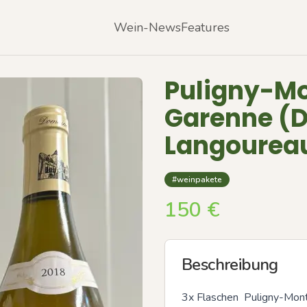
Wein-News
Features
Puligny-Mo
Garenne (D
Langourea
#weinpakete
150
€
Beschreibung
3x Flaschen  Puligny-Mont