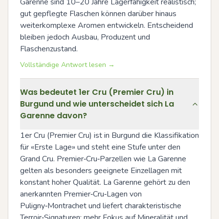
Garenne sind 10–20 Jahre Lagerfähigkeit realistisch; 
gut gepflegte Flaschen können darüber hinaus 
weiterkomplexe Aromen entwickeln. Entscheidend 
bleiben jedoch Ausbau, Produzent und 
Flaschenzustand.
Vollständige Antwort lesen →
Was bedeutet 1er Cru (Premier Cru) in
Burgund und wie unterscheidet sich La
Garenne davon?
1er Cru (Premier Cru) ist in Burgund die Klassifikation 
für «Erste Lage» und steht eine Stufe unter den 
Grand Cru. Premier‑Cru‑Parzellen wie La Garenne 
gelten als besonders geeignete Einzellagen mit 
konstant hoher Qualität. La Garenne gehört zu den 
anerkannten Premier‑Cru‑Lagen von 
Puligny‑Montrachet und liefert charakteristische 
Terroir‑Signaturen: mehr Fokus auf Mineralität und 