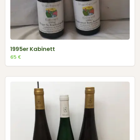
1995er Kabinett
65
€