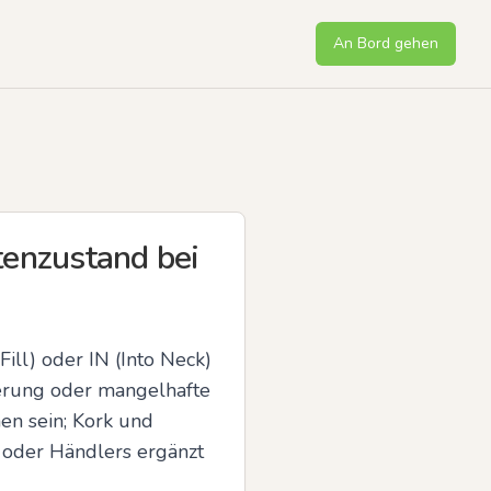
An Bord gehen
tenzustand bei
l) oder IN (Into Neck) 
erung oder mangelhafte 
en sein; Kork und 
 oder Händlers ergänzt 