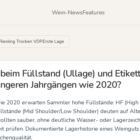
Wein-News
Features
iesling Trocken VDP.Erste Lage
beim Füllstand (Ullage) und Etiket
üngeren Jahrgängen wie 2020?
ie 2020 erwarten Sammler hohe Füllstände: HF (High Fil
Füllstände (Mid Shoulder/Low Shoulder) deuten auf Alt
sollten sauber, ohne deutliche Wasser- oder Lagerzeich
it prüfen. Dokumentierte Lagerhistorie eines Weinguts
chenqualität.