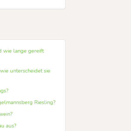
d wie lange gereift
ie unterscheidet sie
ngs?
gelmannsberg Riesling?
rwein?
au aus?