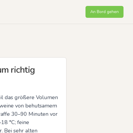
An Bord gehen
m richtig
il das größere Volumen 
otweine von behutsamem 
affe 30–90 Minuten vor 
18 °C; feine 
Bei sehr alten 