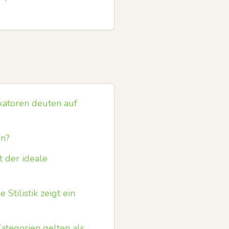
katoren deuten auf
en?
 der ideale
tilistik zeigt ein
ategorien gelten als