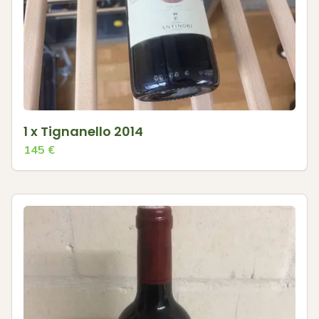
1 x Tignanello 2014
145
€