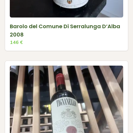
Barolo del Comune Di Serralunga D‘Alba
2008
146
€