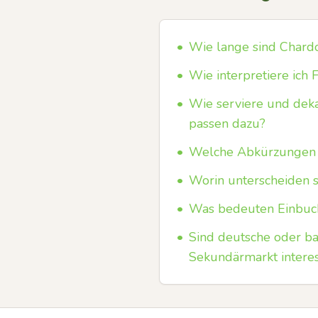
•
Wie lange sind Chard
•
Wie interpretiere ich 
•
Wie serviere und deka
passen dazu?
•
Welche Abkürzungen r
•
Worin unterscheiden s
•
Was bedeuten Einbuch
•
Sind deutsche oder b
Sekundärmarkt interes