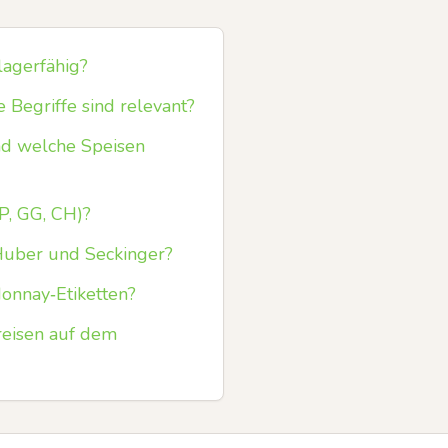
agerfähig?
 Begriffe sind relevant?
und welche Speisen
P, GG, CH)?
 Huber und Seckinger?
onnay‑Etiketten?
reisen auf dem