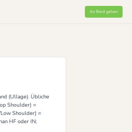
An Bord gehen
nd (Ullage). Übliche 
Top Shoulder) = 
/Low Shoulder) = 
an HF oder IN; 