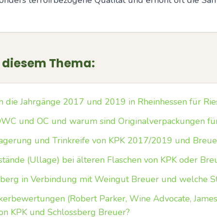
nders terroirbezogene Qualität und erhöht oft die Sa
u diesem Thema:
h die Jahrgänge 2017 und 2019 in Rheinhessen für Rie
WC und OC und warum sind Originalverpackungen für
 Lagerung und Trinkreife von KPK 2017/2019 und Breue
lstände (Ullage) bei älteren Flaschen von KPK oder Bre
erg in Verbindung mit Weingut Breuer und welche Stil
ikerbewertungen (Robert Parker, Wine Advocate, James
on KPK und Schlossberg Breuer?