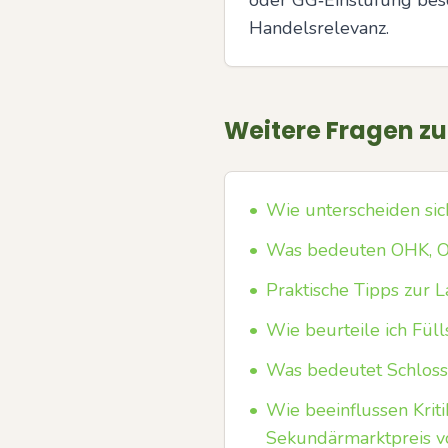
oder GG‑Einstufung beso
Handelsrelevanz.
Weitere Fragen z
•
Wie unterscheiden sic
•
Was bedeuten OHK, O
•
Praktische Tipps zur
•
Wie beurteile ich Fül
•
Was bedeutet Schlossb
•
Wie beeinflussen Krit
Sekundärmarktpreis v