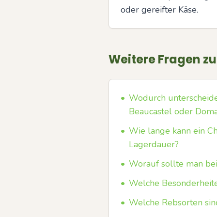
oder gereifter Käse.
Weitere Fragen z
•
Wodurch unterscheidet
Beaucastel oder Doma
•
Wie lange kann ein C
Lagerdauer?
•
Worauf sollte man be
•
Welche Besonderheite
•
Welche Rebsorten sind