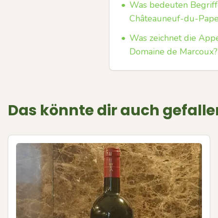
•
Was bedeuten Begriffe
Châteauneuf-du-Pap
•
Was zeichnet die App
Domaine de Marcoux?
Das könnte dir auch gefalle