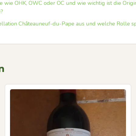
 wie OHK, OWC oder OC und wie wichtig ist die Origin
e?
ellation Châteauneuf-du-Pape aus und welche Rolle s
n