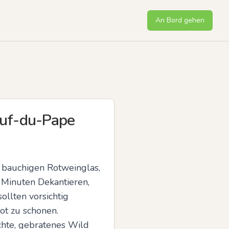
An Bord gehen
euf-du-Pape
bauchigen Rotweinglas, 
 Minuten Dekantieren, 
llten vorsichtig 
t zu schonen. 
hte, gebratenes Wild 