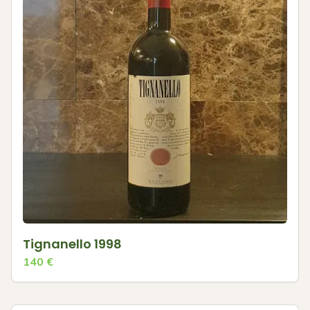
Tignanello 1998
140
€