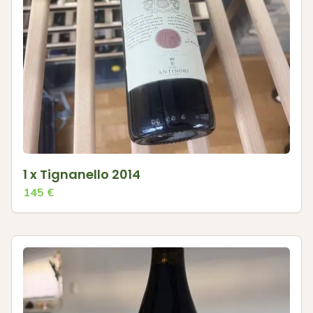
1 x Tignanello 2014
145
€