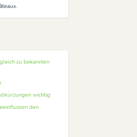
âteaux.
rgleich zu bekannten
n
bkürzungen wichtig
beeinflussen den