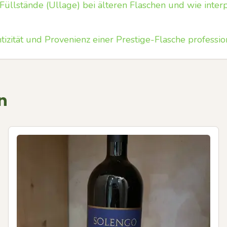
Füllstände (Ullage) bei älteren Flaschen und wie interp
izität und Provenienz einer Prestige-Flasche professio
n