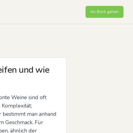
An Bord gehen
eifen und wie
tonte Weine sind oft 
 Komplexität; 
er bestimmt man anhand 
m Geschmack. Für 
n, ähnlich der 