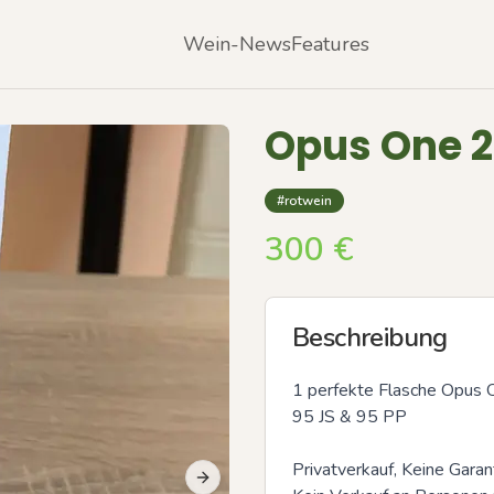
Wein-News
Features
Opus One 2
#rotwein
300
€
Beschreibung
1 perfekte Flasche Opus O
95 JS & 95 PP

Privatverkauf, Keine Garan
Next slide