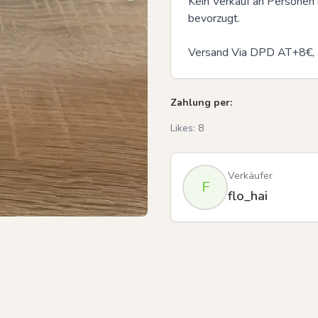
Kein Verkauf an Personen
bevorzugt.

Versand Via DPD AT+8€
Previous slide
Zahlung per:
Likes:
8
Verkäufer
F
flo_hai