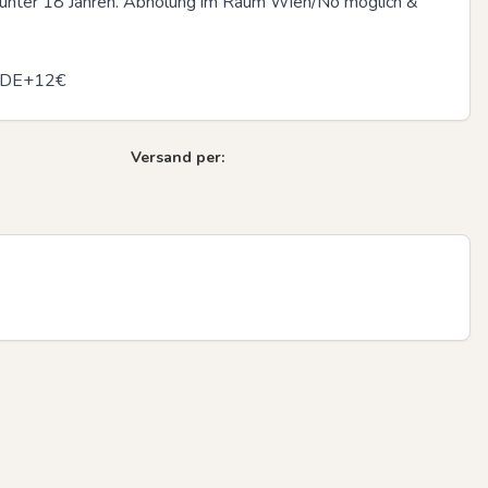
 unter 18 Jahren. Abholung im Raum Wien/Nö möglich & 
, DE+12€
Next sli
Versand per: