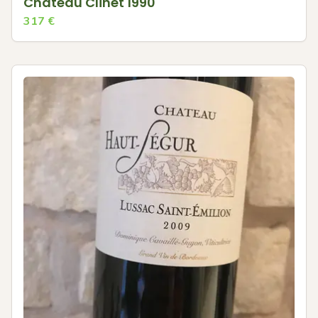
Chateau Clinet 1990
317
€