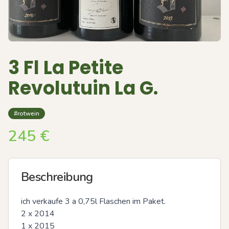
3 Fl La Petite
Revolutuin La G.
#rotwein
245
€
Beschreibung
ich verkaufe 3 a 0,75l Flaschen im Paket.

2 x 2014

1 x 2015
