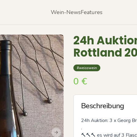
Wein-News
Features
24h Auktion
Rottland 20
#weisswein
0
€
Beschreibung
24h Auktion: 3 x Georg Br
.

🔨🔨🔨 es wird auf 3 Flasc
Next slide