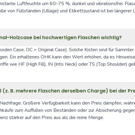
ante Luftfeuchte um 60–75 %, dunkel und vibrationsfrei. Flasche
 von Füllständen (Ullage) und Etikettzustand ist bei längerer
al-Holzcase bei hochwertigen Flaschen wichtig?
den Case, OC = Original Case). Solche Kisten sind für Sammler wi
gen. Ein erhaltenes OHK kann den Wert erhöhen, da es Hinweise 
riffe wie HF (High Fill), IN (Into Neck) oder TS (Top Shoulder) 
l (z. B. mehrere Flaschen derselben Charge) bei der Pr
Nachfrage: Größere Verfügbarkeit kann den Preis dämpfen, währen
achkäufe zum Auffüllen von Beständen oder zur Absicherung gege
ienz stärker auf den Preis aus als die reine Menge.