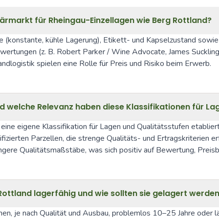
markt für Rheingau-Einzellagen wie Berg Rottland?
ie (konstante, kühle Lagerung), Etikett- und Kapselzustand sowie 
tungen (z. B. Robert Parker / Wine Advocate, James Suckling, 
ndlogistik spielen eine Rolle für Preis und Risiko beim Erwerb.
welche Relevanz haben diese Klassifikationen für La
ine eigene Klassifikation für Lagen und Qualitätsstufen etablier
ifizierten Parzellen, die strenge Qualitäts- und Ertragskriterien
gere Qualitätsmaßstäbe, was sich positiv auf Bewertung, Preisb
 Rottland lagerfähig und wie sollten sie gelagert werde
n, je nach Qualität und Ausbau, problemlos 10–25 Jahre oder lä