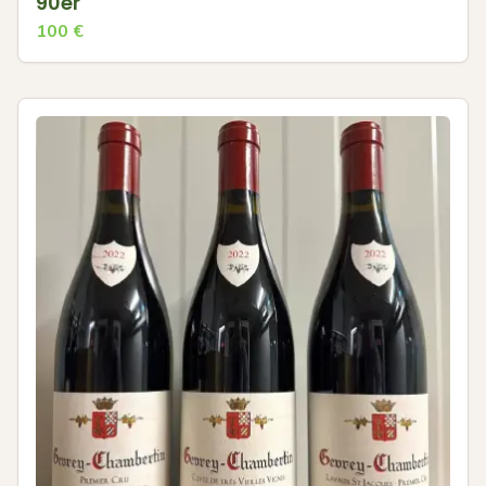
90er
100
€