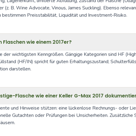
gang, Lageherkunft, limitierte Abfüllung, Zustand der Flasche (Ul
(z. B. Wine Advocate, Vinous, James Suckling). Ebenso relevant 
 bestimmen Preisstabilität, Liquidität und Investment‑Risiko.
en Flaschen wie einem 2017er?
ne der wichtigsten Kenngrößen. Gängige Kategorien sind HF (High F
lstand (HF/IN) spricht für guten Erhaltungszustand; Schulterfül
ion darstellen.
restige-Flasche wie einer Keller G-Max 2017 dokumentie
ente und Hinweise stützen: eine lückenlose Rechnungs- oder Lie
ionelle Gutachten oder Prüfungen bei Unsicherheiten. Zusätzliche
äusern.