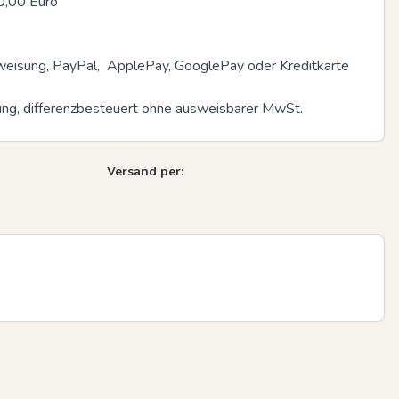
,00 Euro 

eisung, PayPal,  ApplePay, GooglePay oder Kreditkarte 

Next sli
ung, differenzbesteuert ohne ausweisbarer MwSt.
Versand per: