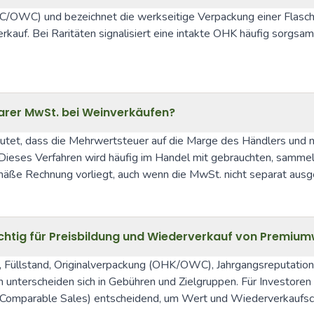
C/OWC) und bezeichnet die werkseitige Verpackung einer Flasche
erkauf. Bei Raritäten signalisiert eine intakte OHK häufig sorgsa
arer MwSt. bei Weinverkäufen?
tet, dass die Mehrwertsteuer auf die Marge des Händlers und n
. Dieses Verfahren wird häufig im Handel mit gebrauchten, samm
mäße Rechnung vorliegt, auch wenn die MwSt. nicht separat ausg
htig für Preisbildung und Wiederverkauf von Premiu
Füllstand, Originalverpackung (OHK/OWC), Jahrgangsreputation u
n unterscheiden sich in Gebühren und Zielgruppen. Für Investoren
 (Comparable Sales) entscheidend, um Wert und Wiederverkaufsc