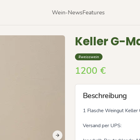
Wein-News
Features
Keller G-M
#weisswein
1200
€
Beschreibung
1 Flasche Weingut Keller 
Versand per UPS:

Next slide