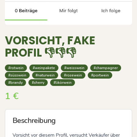
VORSICHT, FAKE
PROFIL 👎👎👎
#rotwein
#weinpakete
#weisswein
#champagner
#süsswein
#naturwein
#rosewein
#portwein
#brandy
#sherry
#likörwein
1
€
Beschreibung
Vorsicht vor diesem Profil, versucht Verkäufer über 