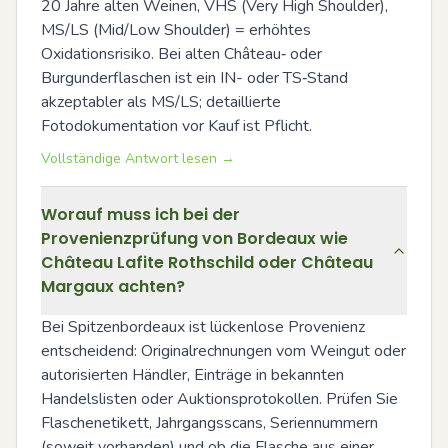
20 Jahre alten Weinen, VHS (Very High Shoulder), 
MS/LS (Mid/Low Shoulder) = erhöhtes 
Oxidationsrisiko. Bei alten Château‑ oder 
Burgunderflaschen ist ein IN- oder TS‑Stand 
akzeptabler als MS/LS; detaillierte 
Fotodokumentation vor Kauf ist Pflicht.
Vollständige Antwort lesen →
Worauf muss ich bei der
Provenienzprüfung von Bordeaux wie
Château Lafite Rothschild oder Château
Margaux achten?
Bei Spitzenbordeaux ist lückenlose Provenienz 
entscheidend: Originalrechnungen vom Weingut oder 
autorisierten Händler, Einträge in bekannten 
Handelslisten oder Auktionsprotokollen. Prüfen Sie 
Flaschenetikett, Jahrgangsscans, Seriennummern 
(soweit vorhanden) und ob die Flasche aus einer 