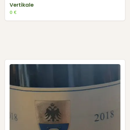
Vertikale
0
€