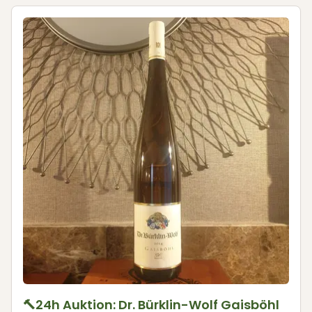
🔨24h Auktion: Dr. Bürklin-Wolf Gaisböhl