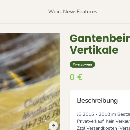
Wein-News
Features
Gantenbei
Vertikale
#weisswein
0
€
Beschreibung
JG 2016 - 2018 im Bestzu
Privatverkauf. Kein Verkauf
Zzgl Versandkosten (Versa
Next slide
Previous slide