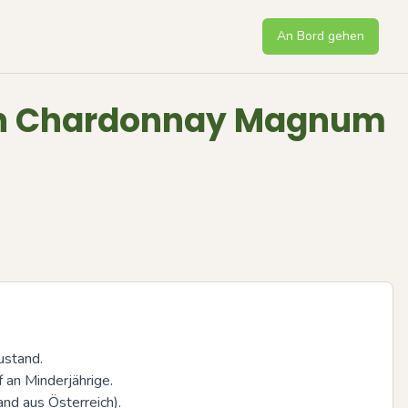
An Bord gehen
n Chardonnay Magnum
stand.

 an Minderjährige.

nd aus Österreich).
Next sli