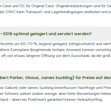
 Case und OC für Original Case. Originalverpackungen sind für S
er OWC kann Transport‑ und Lagerbedingungen andeuten und erhö
–2018 optimal gelagert und serviert werden?
feuchte um 60–70 %, liegend gelagert, lichtgeschuetzt und vibrti
 ältere Exemplare (beginnende tertiäre Aromen) können vorsichti
 oft von etwas längerer Öffnung vor dem Ausschank, da die größ
Robert Parker, Vinous, James Suckling) für Preise auf 
io Galloni) oder James Suckling beeinflussen Nachfrage und Preis
der Schweiz wirken zudem wenige, aber hohe Bewertungen hebend
nd – allein ein Punktwert garantiert keinen Verkaufserfolg.