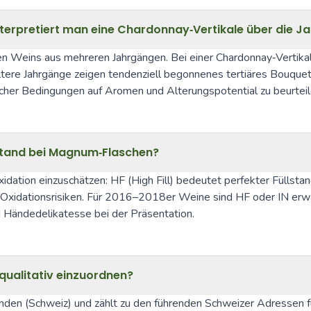
interpretiert man eine Chardonnay‑Vertikale über die 
ben Weins aus mehreren Jahrgängen. Bei einer Chardonnay‑Vertik
ältere Jahrgänge zeigen tendenziell begonnenes tertiäres Bouquet,
icher Bedingungen auf Aromen und Alterungspotential zu beurteil
zustand bei Magnum‑Flaschen?
dation einzuschätzen: HF (High Fill) bedeutet perfekter Füllstand
idationsrisiken. Für 2016–2018er Weine sind HF oder IN erwartb
d Händedelikatesse bei der Präsentation.
qualitativ einzuordnen?
den (Schweiz) und zählt zu den führenden Schweizer Adressen fü