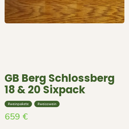
GB Berg Schlossberg
18 & 20 Sixpack
#weinpakete
#weisswein
659
€