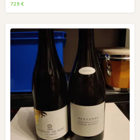
729
€