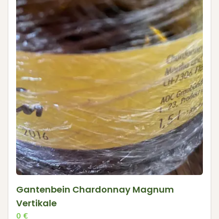
Gantenbein Chardonnay Magnum
Vertikale
0
€