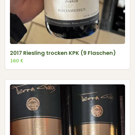
2017 Riesling trocken KPK (9 Flaschen)
160
€