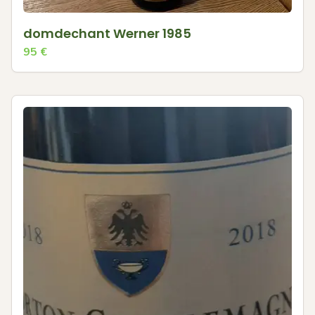
domdechant Werner 1985
95
€