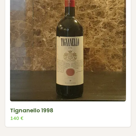
Tignanello 1998
140
€