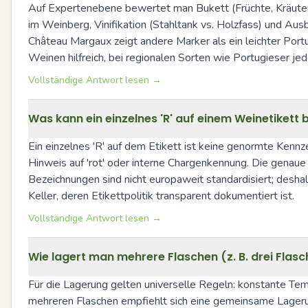
Auf Expertenebene bewertet man Bukett (Früchte, Kräuter)
im Weinberg, Vinifikation (Stahltank vs. Holzfass) und Aus
Château Margaux zeigt andere Marker als ein leichter Portu
Weinen hilfreich, bei regionalen Sorten wie Portugieser j
Vollständige Antwort lesen →
Was kann ein einzelnes 'R' auf einem Weinetikett
Ein einzelnes 'R' auf dem Etikett ist keine genormte Kennz
Hinweis auf 'rot' oder interne Chargenkennung. Die genau
Bezeichnungen sind nicht europaweit standardisiert; desha
Keller, deren Etikettpolitik transparent dokumentiert ist.
Vollständige Antwort lesen →
Wie lagert man mehrere Flaschen (z. B. drei Flasc
Für die Lagerung gelten universelle Regeln: konstante Tem
mehreren Flaschen empfiehlt sich eine gemeinsame Lager