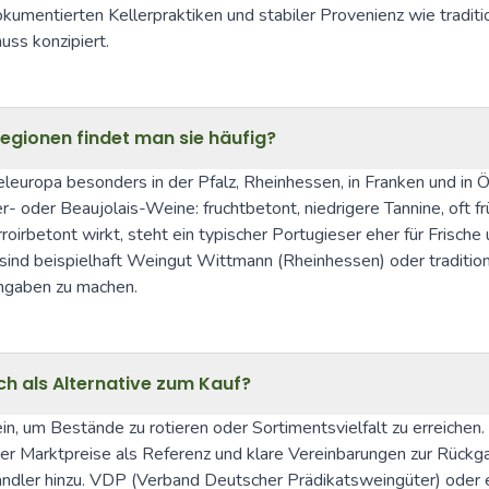
kumentierten Kellerpraktiken und stabiler Provenienz wie tradit
uss konzipiert.
Regionen findet man sie häufig?
eleuropa besonders in der Pfalz, Rheinhessen, in Franken und in Öst
der- oder Beaujolais-Weine: fruchtbetont, niedrigere Tannine, oft 
oirbetont wirkt, steht ein typischer Portugieser eher für Frische
ind beispielhaft Weingut Wittmann (Rheinhessen) oder traditionell
angaben zu machen.
h als Alternative zum Kauf?
 um Bestände zu rotieren oder Sortimentsvielfalt zu erreichen. Wi
r Marktpreise als Referenz und klare Vereinbarungen zur Rückg
dler hinzu. VDP (Verband Deutscher Prädikatsweingüter) oder et