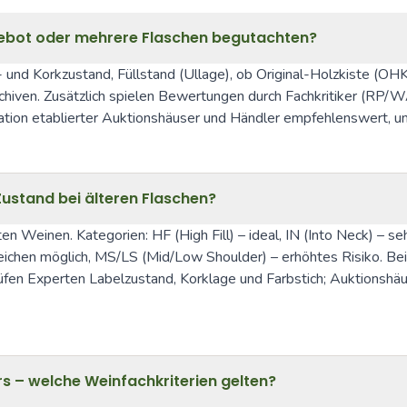
gebot oder mehrere Flaschen begutachten?
- und Korkzustand, Füllstand (Ullage), ob Original-Holzkiste (OH
iven. Zusätzlich spielen Bewertungen durch Fachkritiker (RP/WA,
ation etablierter Auktionshäuser und Händler empfehlenswert, u
ustand bei älteren Flaschen?
en Weinen. Kategorien: HF (High Fill) – ideal, IN (Into Neck) – se
eichen möglich, MS/LS (Mid/Low Shoulder) – erhöhtes Risiko. Bei
prüfen Experten Labelzustand, Korklage und Farbstich; Auktionshä
s – welche Weinfachkriterien gelten?