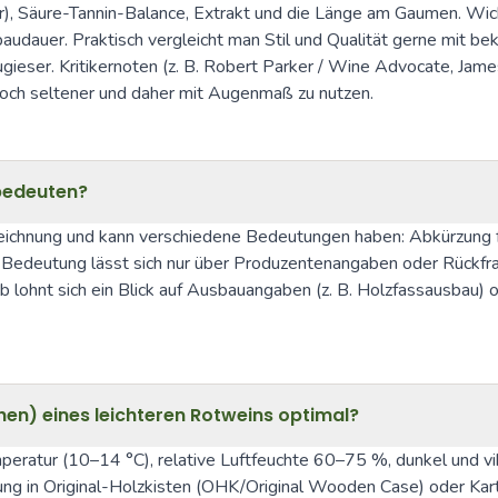
, Säure-Tannin-Balance, Extrakt und die Länge am Gaumen. Wicht
baudauer. Praktisch vergleicht man Stil und Qualität gerne mit be
gieser. Kritikernoten (z. B. Robert Parker / Wine Advocate, James
edoch seltener und daher mit Augenmaß zu nutzen.
 bedeuten?
eichnung und kann verschiedene Bedeutungen haben: Abkürzung für 
e Bedeutung lässt sich nur über Produzentenangaben oder Rückfra
lb lohnt sich ein Blick auf Ausbauangaben (z. B. Holzfassausbau)
hen) eines leichteren Rotweins optimal?
peratur (10–14 °C), relative Luftfeuchte 60–75 %, dunkel und vib
ung in Original-Holzkisten (OHK/Original Wooden Case) oder Ka