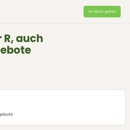
An Bord gehen
 R, auch
ebote
gebote
Next sli