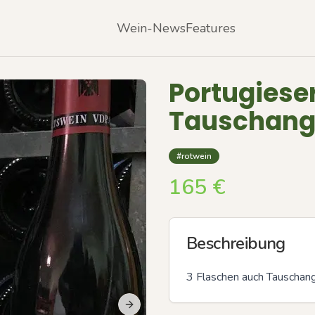
Wein-News
Features
Portugieser
Tauschang
#rotwein
165
€
Beschreibung
3 Flaschen auch Tauschan
Next slide
Previous slide