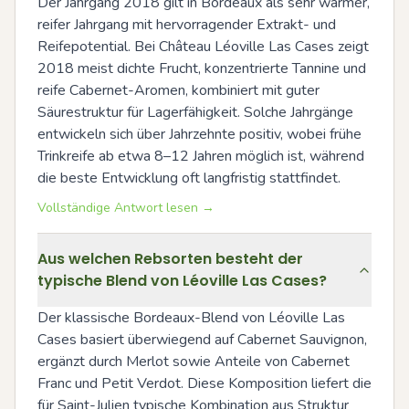
Der Jahrgang 2018 gilt in Bordeaux als sehr warmer, 
reifer Jahrgang mit hervorragender Extrakt- und 
Reifepotential. Bei Château Léoville Las Cases zeigt 
2018 meist dichte Frucht, konzentrierte Tannine und 
reife Cabernet-Aromen, kombiniert mit guter 
Säurestruktur für Lagerfähigkeit. Solche Jahrgänge 
entwickeln sich über Jahrzehnte positiv, wobei frühe 
Trinkreife ab etwa 8–12 Jahren möglich ist, während 
die beste Entwicklung oft langfristig stattfindet.
Vollständige Antwort lesen →
Aus welchen Rebsorten besteht der
typische Blend von Léoville Las Cases?
Der klassische Bordeaux-Blend von Léoville Las 
Cases basiert überwiegend auf Cabernet Sauvignon, 
ergänzt durch Merlot sowie Anteile von Cabernet 
Franc und Petit Verdot. Diese Komposition liefert die 
für Saint-Julien typische Kombination aus Struktur 