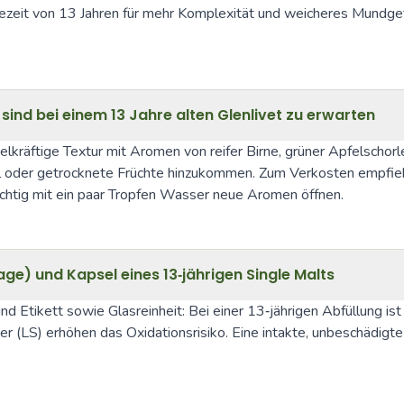
ifezeit von 13 Jahren für mehr Komplexität und weicheres Mundgef
nd bei einem 13 Jahre alten Glenlivet zu erwarten
ittelkräftige Textur mit Aromen von reifer Birne, grüner Apfelsch
l oder getrocknete Früchte hinzukommen. Zum Verkosten empfiehlt s
chtig mit ein paar Tropfen Wasser neue Aromen öffnen.
ge) und Kapsel eines 13‑jährigen Single Malts
 Etikett sowie Glasreinheit: Bei einer 13‑jährigen Abfüllung ist e
 (LS) erhöhen das Oxidationsrisiko. Eine intakte, unbeschädigte 