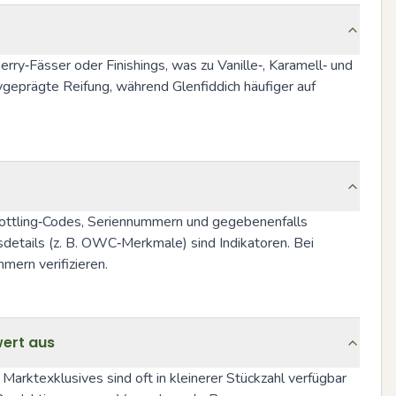
ry‑Fässer oder Finishings, was zu Vanille‑, Karamell‑ und 
ygeprägte Reifung, während Glenfiddich häufiger auf 
r Bottling‑Codes, Seriennummern und gegebenenfalls 
tails (z. B. OWC‑Merkmale) sind Indikatoren. Bei 
mern verifizieren.
wert aus
Marktexklusives sind oft in kleinerer Stückzahl verfügbar 