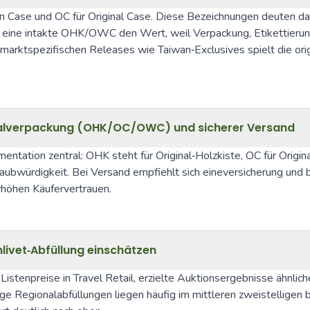
 Case und OC für Original Case. Diese Bezeichnungen deuten darau
t eine intakte OHK/OWC den Wert, weil Verpackung, Etikettierun
arktspezifischen Releases wie Taiwan‑Exclusives spielt die orig
inalverpackung (OHK/OC/OWC) und sicherer Versand
entation zentral: OHK steht für Original‑Holzkiste, OC für Orig
ubwürdigkeit. Bei Versand empfiehlt sich eineversicherung und br
rhöhen Käufervertrauen.
nlivet‑Abfüllung einschätzen
e Listenpreise in Travel Retail, erzielte Auktionsergebnisse ähnl
ige Regionalabfüllungen liegen häufig im mittleren zweistelligen b