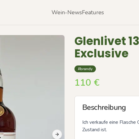
Wein-News
Features
Glenlivet 1
Exclusive
#brandy
110
€
Beschreibung
Ich verkaufe eine Flasche 
Zustand ist.
Next slide
Previous slide