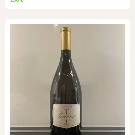
190
€