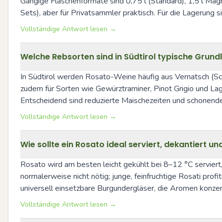
Gängige Flaschenformate sind 0,75 l (Standard), 1,5 l Ma
Sets), aber für Privatsammler praktisch. Für die Lagerung s
Vollständige Antwort lesen →
Welche Rebsorten sind in Südtirol typische Grund
In Südtirol werden Rosato-Weine häufig aus Vernatsch (Schi
zudem für Sorten wie Gewürztraminer, Pinot Grigio und Lag
Entscheidend sind reduzierte Maischezeiten und schonende
Vollständige Antwort lesen →
Wie sollte ein Rosato ideal serviert, dekantiert
Rosato wird am besten leicht gekühlt bei 8–12 °C serviert
normalerweise nicht nötig; junge, feinfruchtige Rosati pr
universell einsetzbare Burgundergläser, die Aromen konzen
Vollständige Antwort lesen →