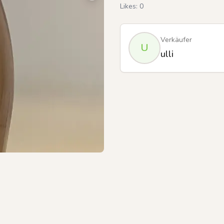
Likes:
0
Verkäufer
U
ulli