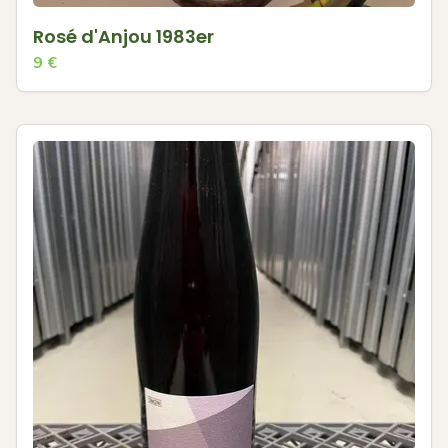
Rosé d'Anjou 1983er
9
€