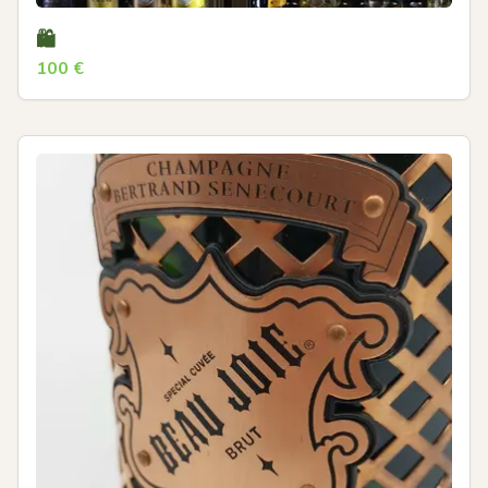
🛍
100
€