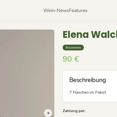
Wein-News
Features
Elena Walc
#rosewein
90
€
Beschreibung
7 Flaschen im Paket
Zahlung per:
Next slide
Previous slide