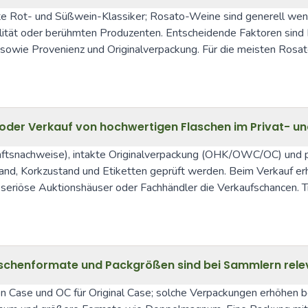
te Rot- und Süßwein-Klassiker; Rosato-Weine sind generell wenig
ität oder berühmten Produzenten. Entscheidende Faktoren sind P
owie Provenienz und Originalverpackung. Für die meisten Rosato-
oder Verkauf von hochwertigen Flaschen im Privat- u
ftsnachweise), intakte Originalverpackung (OHK/OWC/OC) und p
and, Korkzustand und Etiketten geprüft werden. Beim Verkauf er
seriöse Auktionshäuser oder Fachhändler die Verkaufschancen. Tr
schenformate und Packgrößen sind bei Sammlern rele
n Case und OC für Original Case; solche Verpackungen erhöhen 