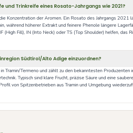
fe und Trinkreife eines Rosato-Jahrgangs wie 2021?
die Konzentration der Aromen. Ein Rosato des Jahrgangs 2021 läss
in, während höherer Extrakt und feinere Phenole längere Lagerfähi
(High Fill), IN (Into Neck) oder TS (Top Shoulder) helfen, das Ri
inregion Südtirol/Alto Adige einzuordnen?
 in Tramin/Termeno und zählt zu den bekanntesten Produzenten i
rtechnik. Typisch sind klare Frucht, präzise Säure und eine sauber
rofil von Spitzenbetrieben aus Tramin und Umgebung wiederzufi