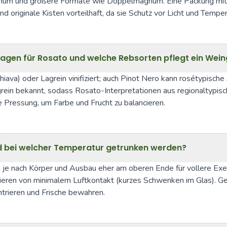
gnum und größere Formate wie Doppelmagnum. Eine Packung mit s
ind originale Kisten vorteilhaft, da sie Schutz vor Licht und Tem
lagen für Rosato und welche Rebsorten pflegt ein Wein
ava) oder Lagrein vinifiziert; auch Pinot Nero kann rosétypische
rein bekannt, sodass Rosato-Interpretationen aus regionaltypisc
 Pressung, um Farbe und Frucht zu balancieren.
 und bei welcher Temperatur getrunken werden?
, je nach Körper und Ausbau eher am oberen Ende für vollere Exem
ofitieren von minimalem Luftkontakt (kurzes Schwenken im Glas). 
trieren und Frische bewahren.