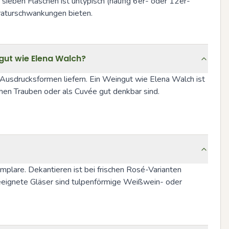
ieben Flaschen ist untypisch (häufig 6er- oder 12er-
peraturschwankungen bieten.
gut wie Elena Walch?
 Ausdrucksformen liefern. Ein Weingut wie Elena Walch ist 
hen Trauben oder als Cuvée gut denkbar sind. 
plare. Dekantieren ist bei frischen Rosé-Varianten 
Geeignete Gläser sind tulpenförmige Weißwein- oder 