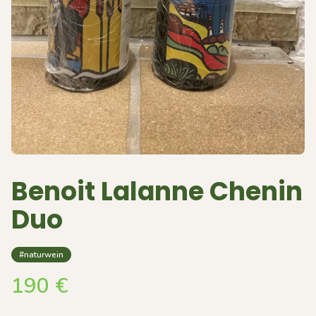
Benoit Lalanne Chenin
Duo
#naturwein
190
€