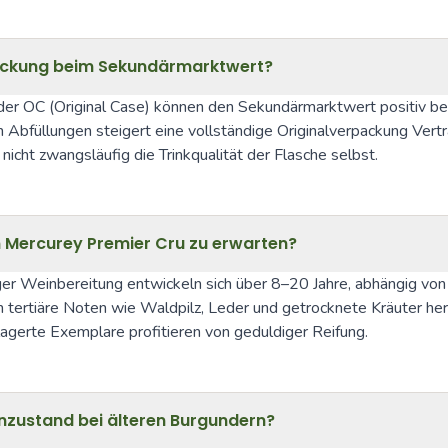
packung beim Sekundärmarktwert?
r OC (Original Case) können den Sekundärmarktwert positiv beein
 Abfüllungen steigert eine vollständige Originalverpackung Vertr
 nicht zwangsläufig die Trinkqualität der Flasche selbst.
em Mercurey Premier Cru zu erwarten?
r Weinbereitung entwickeln sich über 8–20 Jahre, abhängig von E
en tertiäre Noten wie Waldpilz, Leder und getrocknete Kräuter her
elagerte Exemplare profitieren von geduldiger Reifung.
nzustand bei älteren Burgundern?