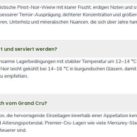
istische Pinot-Noir-Weine mit klarer Frucht, erdigen Noten und oft
besserer Terroir-Ausprägung, dichterer Konzentration und größer
ren, Unterholz und mineralischen Nuancen, die sich über Jahre ha
rt und serviert werden?
ionsarme Lagerbedingungen mit stabiler Temperatur um 12–14 °C 
 Noir leicht gekühlt bei 14–16 °C in burgundischen Gläsern, damit 
zu empfehlen.
ich vom Grand Cru?
ion, die hervorragende Einzellagen innerhalb einer Appellation ken
d Alterungspotenzial. Premier-Cru-Lagen wie viele Mercurey-Stan
teuerer sind.