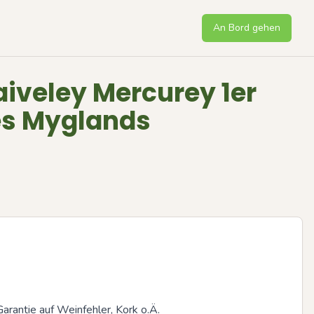
An Bord gehen
iveley Mercurey 1er
es Myglands
arantie auf Weinfehler, Kork o.Ä.
Next sli