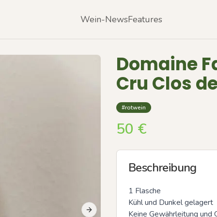
Wein-News
Features
Domaine Fa
Cru Clos d
#rotwein
50
€
Beschreibung
1 Flasche

Kühl und Dunkel gelagert

Keine Gewährleitung und G
Next slide
Previous slide