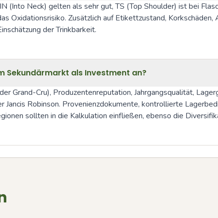
r IN (Into Neck) gelten als sehr gut, TS (Top Shoulder) ist bei Fla
s Oxidationsrisiko. Zusätzlich auf Etikettzustand, Korkschäden,
inschätzung der Trinkbarkeit.
m Sekundärmarkt als Investment an?
 oder Grand-Cru), Produzentenreputation, Jahrgangsqualität, Lag
 Jancis Robinson. Provenienzdokumente, kontrollierte Lagerbedin
onen sollten in die Kalkulation einfließen, ebenso die Diversifika
n