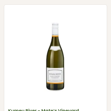
Kumeu River - Mate‘s Vineyard