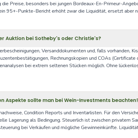
stig die Preise, besonders bei jungen Bordeaux-En-Primeur-Ange
in 95+-Punkte-Bericht erhöht zwar die Liquidität, ersetzt aber ni
ner Auktion bei Sotheby's oder Christie's?
gerbescheinigungen, Versanddokumenten und, falls vorhanden, Kis
roduzentenbestätigungen, Rechnungskopien und COAs (Certificate o
nanalysen bei extrem seltenen Stücken möglich. Ohne lückenlos
en Aspekte sollte man bei Wein-Investments beachten
nachweise, Condition Reports und Inventarlisten. Für den Versic
elle Lagerung als Bedingung. Steuerlich ist zwischen privatem 
euerung bei Verkäufen und mögliche Gewinneinkünfte. Liquidität,