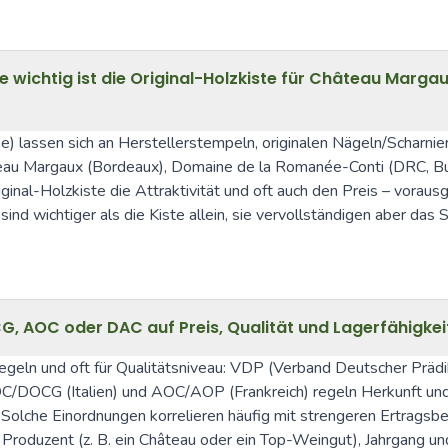
 wichtig ist die Original-Holzkiste für Château Marg
lassen sich an Herstellerstempeln, originalen Nägeln/Scharniere
âteau Margaux (Bordeaux), Domaine de la Romanée-Conti (DRC, B
inal-Holzkiste die Attraktivität und oft auch den Preis – vorausg
 wichtiger als die Kiste allein, sie vervollständigen aber das 
CG, AOC oder DAC auf Preis, Qualität und Lagerfähigkei
sregeln und oft für Qualitätsniveau: VDP (Verband Deutscher Präd
C/DOCG (Italien) und AOC/AOP (Frankreich) regeln Herkunft und 
 Solche Einordnungen korrelieren häufig mit strengeren Ertragsbeg
Produzent (z. B. ein Château oder ein Top-Weingut), Jahrgang un