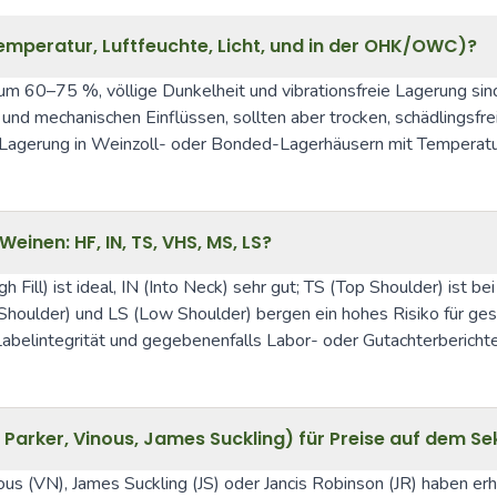
Temperatur, Luftfeuchte, Licht, und in der OHK/OWC)?
 60–75 %, völlige Dunkelheit und vibrationsfreie Lagerung sind 
nd mechanischen Einflüssen, sollten aber trocken, schädlingsfrei
e Lagerung in Weinzoll- oder Bonded-Lagerhäusern mit Temperatur
Weinen: HF, IN, TS, VHS, MS, LS?
 Fill) ist ideal, IN (Into Neck) sehr gut; TS (Top Shoulder) ist b
Shoulder) und LS (Low Shoulder) bergen ein hohes Risiko für ge
abelintegrität und gegebenenfalls Labor- oder Gutachterberichte
t Parker, Vinous, James Suckling) für Preise auf dem 
s (VN), James Suckling (JS) oder Jancis Robinson (JR) haben erhe