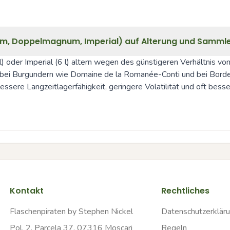
m, Doppelmagnum, Imperial) auf Alterung und Samml
oder Imperial (6 l) altern wegen des günstigeren Verhältnis vo
 bei Burgundern wie Domaine de la Romanée-Conti und bei Bordea
re Langzeitlagerfähigkeit, geringere Volatilität und oft bessere 
Kontakt
Rechtliches
Flaschenpiraten by Stephen Nickel
Datenschutzerklär
Pol. 2, Parcela 37, 07316 Moscari
Regeln