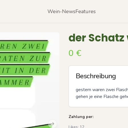
Wein-News
Features
der Schatz
0
€
Beschreibung
gestern waren zwei Flasche
gehen je eine Flasche gehe
Zahlung per:
Next slide
Likes:
12