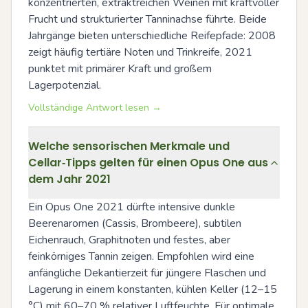
konzentrierten, extraktreichen Weinen mit kraftvoller 
Frucht und strukturierter Tanninachse führte. Beide 
Jahrgänge bieten unterschiedliche Reifepfade: 2008 
zeigt häufig tertiäre Noten und Trinkreife, 2021 
punktet mit primärer Kraft und großem 
Lagerpotenzial.
Vollständige Antwort lesen →
Welche sensorischen Merkmale und
Cellar‑Tipps gelten für einen Opus One aus
dem Jahr 2021
Ein Opus One 2021 dürfte intensive dunkle 
Beerenaromen (Cassis, Brombeere), subtilen 
Eichenrauch, Graphitnoten und festes, aber 
feinkörniges Tannin zeigen. Empfohlen wird eine 
anfängliche Dekantierzeit für jüngere Flaschen und 
Lagerung in einem konstanten, kühlen Keller (12–15 
°C) mit 60–70 % relativer Luftfeuchte. Für optimale 