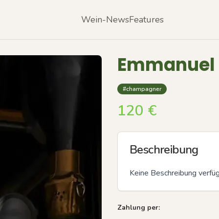
Wein-News
Features
Emmanuel B
#champagner
120
€
Beschreibung
Keine Beschreibung verfü
Zahlung per: