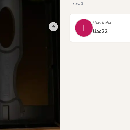
Likes:
3
Verkäufer
Next slide
Previous slide
lias22