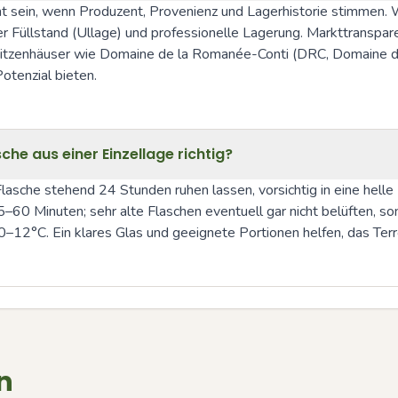
 sein, wenn Produzent, Provenienz und Lagerhistorie stimmen. Wi
üllstand (Ullage) und professionelle Lagerung. Markttranspare
 Spitzenhäuser wie Domaine de la Romanée-Conti (DRC, Domaine d
otenzial bieten.
che aus einer Einzellage richtig?
Flasche stehend 24 Stunden ruhen lassen, vorsichtig in eine helle
–60 Minuten; sehr alte Flaschen eventuell gar nicht belüften, son
2°C. Ein klares Glas und geeignete Portionen helfen, das Terro
n