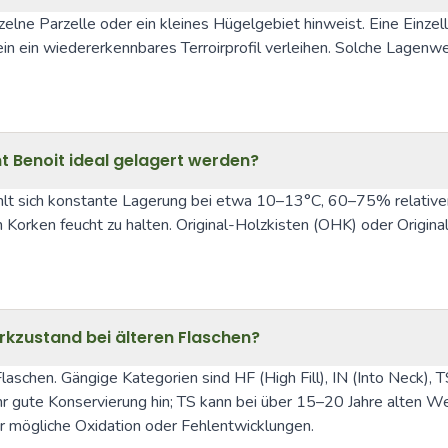
elne Parzelle oder ein kleines Hügelgebiet hinweist. Eine Einzell
 ein wiedererkennbares Terroirprofil verleihen. Solche Lagenwein
nt Benoit ideal gelagert werden?
ehlt sich konstante Lagerung bei etwa 10–13°C, 60–75% relative
 Korken feucht zu halten. Original-Holzkisten (OHK) oder Orig
rkzustand bei älteren Flaschen?
r Flaschen. Gängige Kategorien sind HF (High Fill), IN (Into Neck)
hr gute Konservierung hin; TS kann bei über 15–20 Jahre alten W
r mögliche Oxidation oder Fehlentwicklungen.