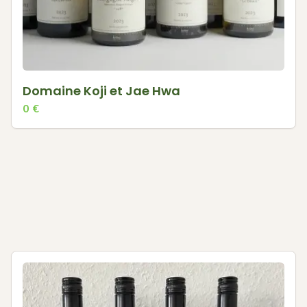
Domaine Koji et Jae Hwa
0
€