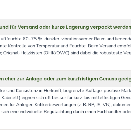
rt und für Versand oder kurze Lagerung verpackt werde
uftfeuchte 60–75 %, dunkler, vibrationsarmer Raum und liegende 
tante Kontrolle von Temperatur und Feuchte. Beim Versand empfeh
; Original-Holzkisten (OHK/OWC) sind dabei die robusteste Verp
en eher zur Anlage oder zum kurzfristigen Genuss geei
ke sind Konsistenz in Herkunft, begrenzte Auflage, positive Mar
Kabinett) eignen sich oft besser für kurz‑ bis mittelfristigen Genu
terien für Anleger: Kritikerbewertungen (z. B. RP, JS, VN), dokume
 sich eine individuelle Begutachtung durch einen Fachhändler ode