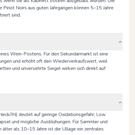
rs wenn sie als Kabinett trocken ausgebaut wurden. Die 
rte Pinot Noirs aus guten Jahrgängen können 5–15 Jahre 
riert sind.
ines Wein-Postens. Für den Sekundärmarkt ist eine 
ungen und erhöht oft den Wiederverkaufswert, weil 
tten und unversehrte Siegel wirken sich direkt auf 
 Neck/IN) deutet auf geringe Oxidationsgefahr; Low 
 Kapsel und mögliche Ausblühungen. Für Sammler und 
lter als 10–15 Jahre ist die Ullage ein zentrales 