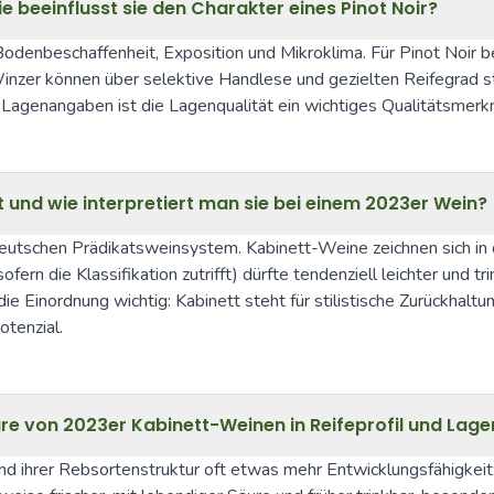
 beeinflusst sie den Charakter eines Pinot Noir?
Bodenbeschaffenheit, Exposition und Mikroklima. Für Pinot Noir b
Winzer können über selektive Handlese und gezielten Reifegrad sti
agenangaben ist die Lagenqualität ein wichtiges Qualitätsmerkma
 und wie interpretiert man sie bei einem 2023er Wein?
m deutschen Prädikatsweinsystem. Kabinett-Weine zeichnen sich in
ern die Klassifikation zutrifft) dürfte tendenziell leichter und tr
Einordnung wichtig: Kabinett steht für stilistische Zurückhaltung 
otenzial.
re von 2023er Kabinett-Weinen in Reifeprofil und Lage
 ihrer Rebsortenstruktur oft etwas mehr Entwicklungsfähigkeit: 