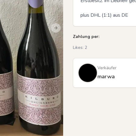
Erstbesitz. Im Liebherr gela
plus DHL (1:1) aus DE
Next slide
Zahlung per:
Likes:
2
Verkäufer
marwa