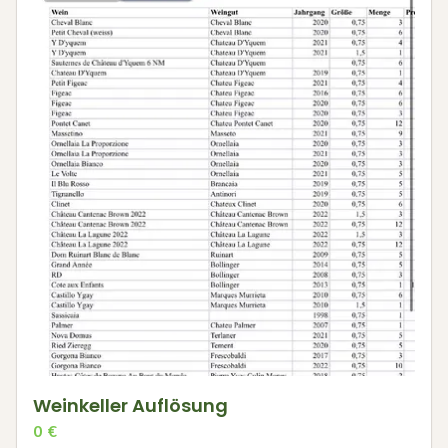
Weinkeller Auflösung
0
€