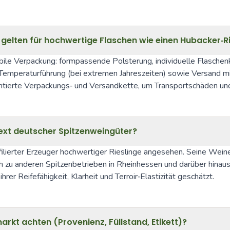
lten für hochwertige Flaschen wie einen Hubacker‑Ri
le Verpackung: formpassende Polsterung, individuelle Flaschenk
 Temperaturführung (bei extremen Jahreszeiten) sowie Versand mi
ntierte Verpackungs‑ und Versandkette, um Transportschäden u
ntext deutscher Spitzenweingüter?
ilierter Erzeuger hochwertiger Rieslinge angesehen. Seine Weine
h zu anderen Spitzenbetrieben in Rheinhessen und darüber hinaus 
r Reifefähigkeit, Klarheit und Terroir‑Elastizität geschätzt.
kt achten (Provenienz, Füllstand, Etikett)?