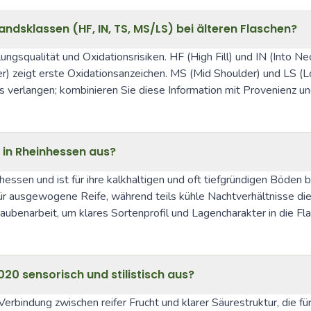
ndsklassen (HF, IN, TS, MS/LS) bei älteren Flaschen?
elungsqualität und Oxidationsrisiken. HF (High Fill) und IN (Into Ne
r) zeigt erste Oxidationsanzeichen. MS (Mid Shoulder) und LS (L
 verlangen; kombinieren Sie diese Information mit Provenienz un
in Rheinhessen aus?
ssen und ist für ihre kalkhaltigen und oft tiefgründigen Böden b
für ausgewogene Reife, während teils kühle Nachtverhältnisse di
aubenarbeit, um klares Sortenprofil und Lagencharakter in die Fla
20 sensorisch und stilistisch aus?
erbindung zwischen reifer Frucht und klarer Säurestruktur, die f