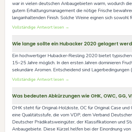
war in vielen deutschen Anbaugebieten warm, wodurch die Wei
gutem Erhaltungsmanagement die nötige Frische bewahren. B
langanhaltenden Finish. Solche Weine eignen sich sowohl fü
Vollständige Antwort lesen →
Wie lange sollte ein Hubacker 2020 gelagert werd
Ein hochwertiger Hubacker‑Riesling 2020 bietet typischer
15–25 Jahre möglich. In den ersten Jahren dominieren Fruc
sekundäre Aromen. Entscheidend sind Lagerbedingungen (kon
Vollständige Antwort lesen →
Was bedeuten Abkürzungen wie OHK, OWC, GG, VD
OHK steht für Original‑Holzkiste, OC für Original Case 
eine Qualitätsstufe, die vom VDP, dem Verband Deutscher 
Deutscher Prädikatsweingüter, der Klassifikationen und St
Anbaugebiete. Diese Kürzel helfen bei der Einordnung von 