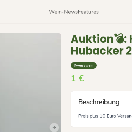
Wein-News
Features
Auktion💣: 
Hubacker 
#weisswein
1
€
Beschreibung
Preis plus 10 Euro Versa
Next slide