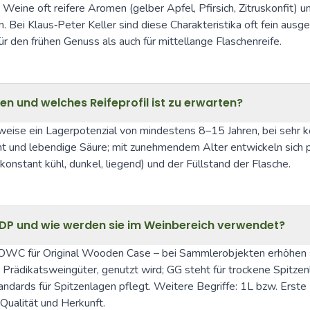
ne oft reifere Aromen (gelber Apfel, Pfirsich, Zitruskonfit) und 
ei Klaus‑Peter Keller sind diese Charakteristika oft fein ausgea
r den frühen Genuss als auch für mittellange Flaschenreife.
en und welches Reifeprofil ist zu erwarten?
weise ein Lagerpotenzial von mindestens 8–15 Jahren, bei sehr k
ht und lebendige Säure; mit zunehmendem Alter entwickeln sich 
stant kühl, dunkel, liegend) und der Füllstand der Flasche.
P und wie werden sie im Weinbereich verwendet?
und OWC für Original Wooden Case – bei Sammlerobjekten erhöhe
Prädikatsweingüter, genutzt wird; GG steht für trockene Spitze
andards für Spitzenlagen pflegt. Weitere Begriffe: 1L bzw. Erst
Qualität und Herkunft.