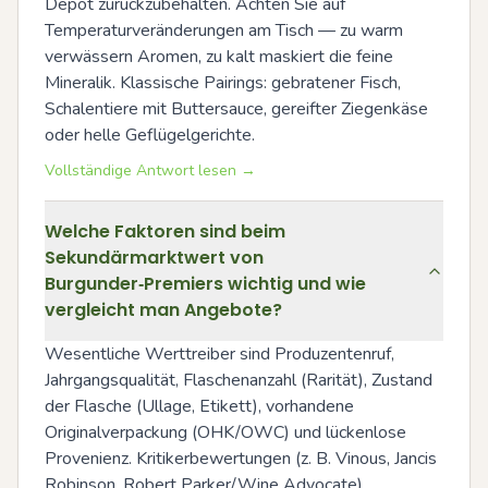
Depot zurückzubehalten. Achten Sie auf 
Temperaturveränderungen am Tisch — zu warm 
verwässern Aromen, zu kalt maskiert die feine 
Mineralik. Klassische Pairings: gebratener Fisch, 
Schalentiere mit Buttersauce, gereifter Ziegenkäse 
oder helle Geflügelgerichte.
Vollständige Antwort lesen →
Welche Faktoren sind beim
Sekundärmarktwert von
Burgunder‑Premiers wichtig und wie
vergleicht man Angebote?
Wesentliche Werttreiber sind Produzentenruf, 
Jahrgangsqualität, Flaschenanzahl (Rarität), Zustand 
der Flasche (Ullage, Etikett), vorhandene 
Originalverpackung (OHK/OWC) und lückenlose 
Provenienz. Kritikerbewertungen (z. B. Vinous, Jancis 
Robinson, Robert Parker/Wine Advocate) 