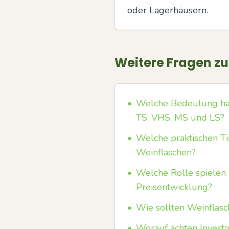
oder Lagerhäusern.
Weitere Fragen z
•
Welche Bedeutung habe
TS, VHS, MS und LS?
•
Welche praktischen Ti
Weinflaschen?
•
Welche Rolle spielen
Preisentwicklung?
•
Wie sollten Weinflasc
•
Worauf achten Investo