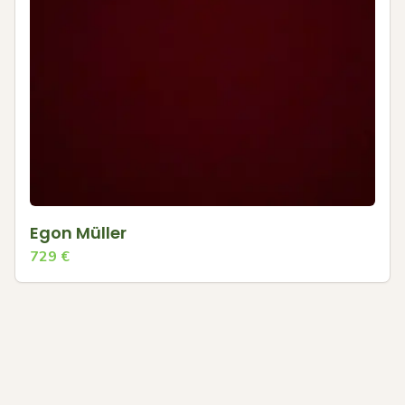
Egon Müller
729
€