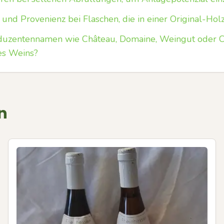
 und Provenienz bei Flaschen, die in einer Original-Hol
duzentennamen wie Château, Domaine, Weingut oder C
es Weins?
n