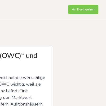
An Bord gehen
e (OWC)“ und
eichnet die werkseitige 
OWC wichtig, weil sie 
 liefert. Eine 
 den Marktwert, 
fern, Auktionshäusern 