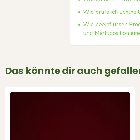
•
Wie prüfe ich Echtheit
•
Wie beeinflussen Pro
und Marktposition ein
Das könnte dir auch gefalle