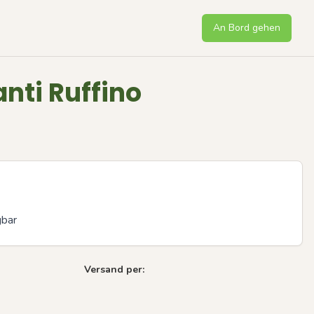
An Bord gehen
nti Ruffino
gbar
Versand per: